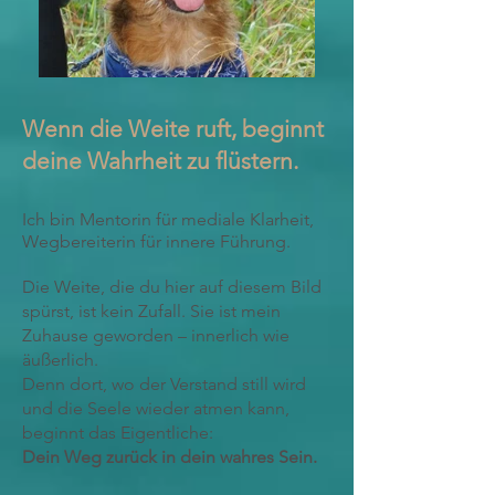
Wenn die Weite ruft, beginnt
deine Wahrheit zu flüstern.
Ich bin Mentorin für mediale Klarheit,
Wegbereiterin für innere Führung.
Die Weite, die du hier auf diesem Bild
spürst, ist kein Zufall. Sie ist mein
Zuhause geworden – innerlich wie
äußerlich.
Denn dort, wo der Verstand still wird
und die Seele wieder atmen kann,
beginnt das Eigentliche:
Dein Weg zurück in dein wahres Sein.