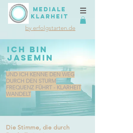
MEDIALE
KLARHEIT
by erfolgstarten.de
ich bin
jasemin
UND ICH KENNE DEN WEG
DURCH DEN STURM
FREQUENZ FÜHRT - KLARHEIT
WANDELT
Die Stimme, die durch