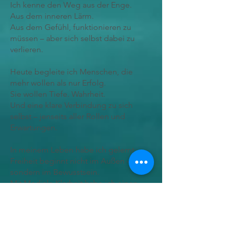
Ich kenne den Weg aus der Enge.
Aus dem inneren Lärm.
Aus dem Gefühl, funktionieren zu
müssen – aber sich selbst dabei zu
verlieren.
Heute begleite ich Menschen, die
mehr wollen als nur Erfolg.
Sie wollen Tiefe. Wahrheit.
Und eine klare Verbindung zu sich
selbst – jenseits aller Rollen und
Erwartungen.
In meinem Leben habe ich gelernt:
Freiheit beginnt nicht im Außen –
sondern im Bewusstsein.
Mit Mediale Klarheit habe ich einen
Raum geschaffen, der dich erinnert,
wer du in Wahrheit bist.
Ich arbeite mit Frequenz, mit Intuition,