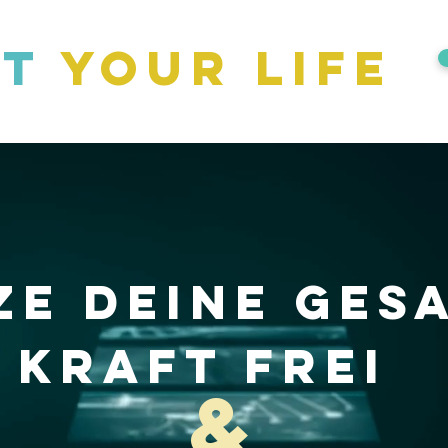
rt
your life
ze deine ges
Kraft frei
&