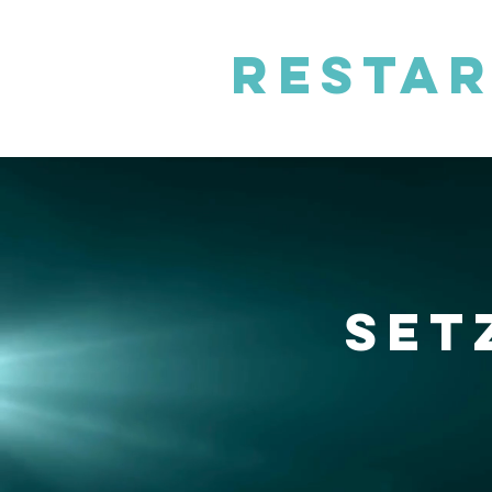
resta
set