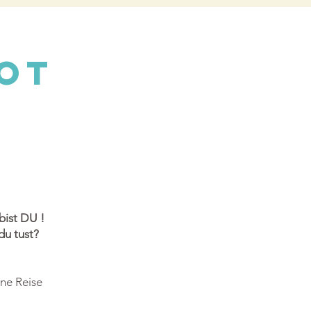
ot
bist DU !
du tust?
ine Reise