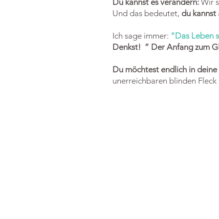
Du kannst es verändern:
Wir s
Und das bedeutet,
du kannst 
Ich sage immer:
“Das Leben sp
Denkst! ” Der Anfang zum Glü
Du möchtest endlich in dein
unerreichbaren blinden Flec