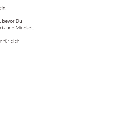
ein.
, bevor Du
t- und Mindset.
 für dich