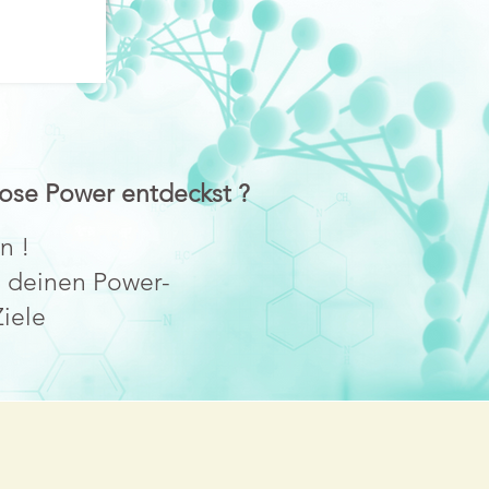
lose Power entdeckst ?
n !
n deinen Power-
iele