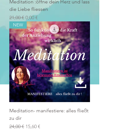
Meditation :öffne dein Herz und lass
die Liebe fliessen
Prezzo regolare
Prezzo scontato
21,00 €
0,00 €
NEW
Meditation- manifestiere: alles fließt
zu dir
Prezzo regolare
Prezzo scontato
24,00 €
15,60 €