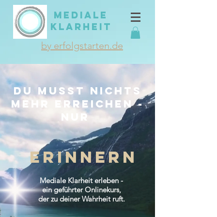
MEDIALE
KLARHEIT
by erfolgstarten.de
du musst nichts
mehr erreichen -
Nur
erinnern
Mediale Klarheit erleben -
ein geführter Onlinekurs,
der zu deiner Wahrheit ruft.