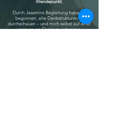
Wendepunkt.
Durch Jasemins Begleitung habe ich
begonnen, alte Denkstrukturen zu
durchschauen – und mich selbst auf einer
ganz neuen Ebene zu erkennen.
Ihre Präsenz ist still, aber kraftvoll. Sie
führt nicht – sie öffnet. Und plötzlich war
da Raum: für Klarheit, Selbstvertrauen und
eine neue Richtung in meinem Leben.
Dieses Mentoring hat nicht nur kurzfristig
etwas verändert – es hat mein inneres
Fundament neu ausgerichtet.
Ich erlebe mich heute mit mehr Tiefe,
mehr Wahrheit und einem neuen Zugang
zu meinen Möglichkeiten.
Es war eine Investition in mich selbst – die
mein Leben leise, aber grundlegend
transformiert hat.
Danke von Herzen, Jasemin, für dieses
klare Feld und diese tiefgehende
Frequenzveränderung.