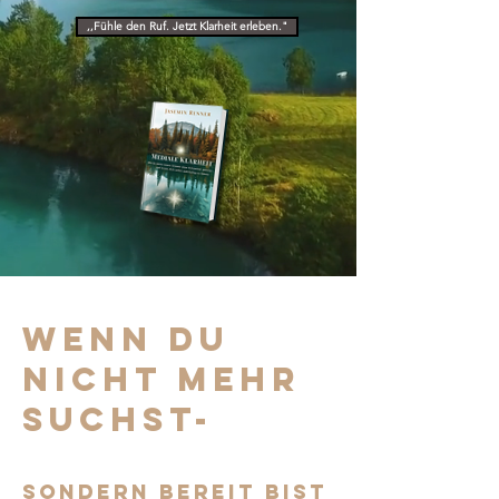
,,Fühle den Ruf. Jetzt Klarheit erleben."
wenn du
nicht mehr
suchst-
sondern bereit bist