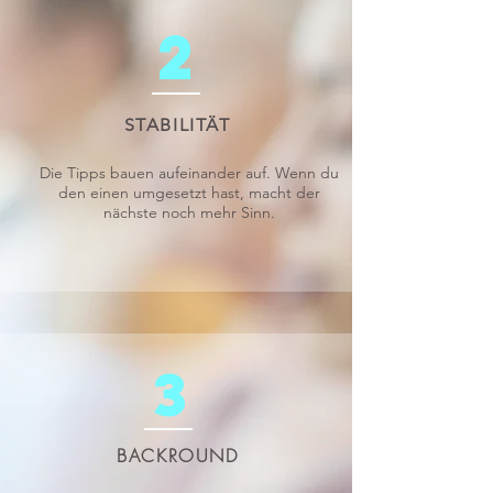
2
STABILITÄT
Die Tipps bauen aufeinander auf. Wenn du
den einen umgesetzt hast, macht der
nächste noch mehr Sinn.
3
BACKROUND