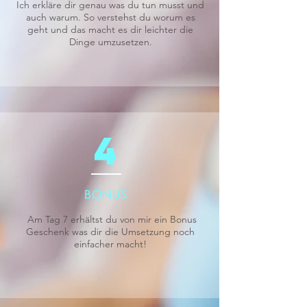
Ich erkläre dir genau was du tun musst und
auch warum. So verstehst du worum es
geht und das macht es dir leichter die
Dinge umzusetzen.
4
BONUS
Am Tag 7 erhältst du von mir ein Bonus
Geschenk was dir die Umsetzung noch
einfacher macht!