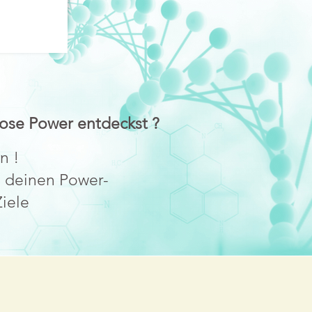
lose Power entdeckst ?
n !
n deinen Power-
iele