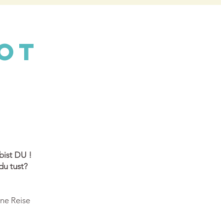
ot
bist DU !
du tust?
ine Reise