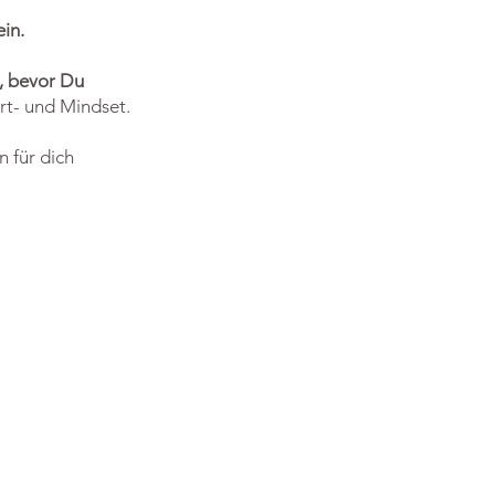
ein.
, bevor Du
t- und Mindset.
 für dich