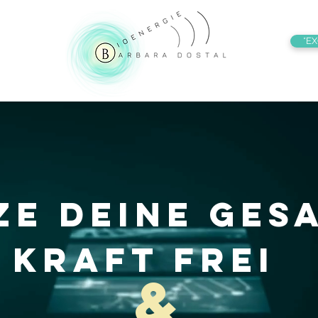
*EX
ze deine ges
Kraft frei
&