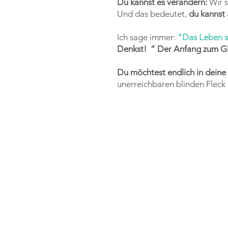
Du kannst es verändern:
Wir s
Und das bedeutet,
du kannst 
Ich sage immer:
“Das Leben sp
Denkst! ” Der Anfang zum Glü
Du möchtest endlich in dein
unerreichbaren blinden Flec