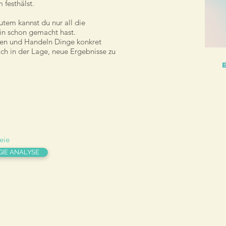
festhälst.
tem kannst du nur all die
in schon gemacht hast.
en und Handeln Dinge konkret
uch in der Lage, neue Ergebnisse zu
reie
GIE ANALYSE