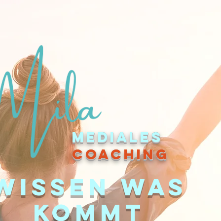
mediales
coaching
Wissen was
kommt