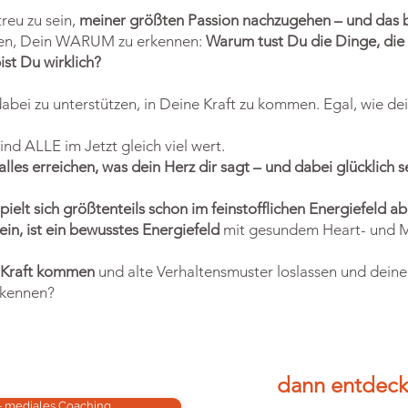
reu zu sein,
meiner größten Passion nachzugehen – und das 
elfen, Dein WARUM zu erkennen:
W
arum tust Du die Dinge, die 
ist Du wirklich?
 dabei zu unterstützen, in Deine Kraft zu kommen. Egal, wie de
ind ALLE im Jetzt gleich viel wert.
alles erreichen, was dein Herz dir sagt – und dabei glücklich s
ielt sich größtenteils schon im feinstofflichen Energiefeld ab
in, ist ein bewusstes Energiefeld
mit gesundem Heart- und M
e Kraft kommen
und alte Verhaltensmuster loslassen und deinen
k kennen?
dann entdeck
- mediales Coaching