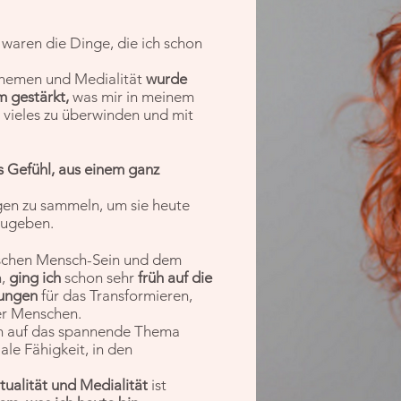
n
waren die Dinge, die ich schon
 Themen und Medialität
wurde
 gestärkt,
was mir in meinem
vieles zu überwinden und mit
s Gefühl, aus einem ganz
gen zu sammeln, um sie heute
zugeben.
schen Mensch-Sein und dem
,
ging ich
schon sehr
früh auf die
sungen
für das Transformieren,
er Menschen.
ch auf das spannende Thema
le Fähigkeit, in den
itualität und Medialität
ist