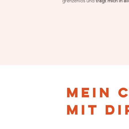
grenzenlos und
trägt mich in al
mein 
mit di