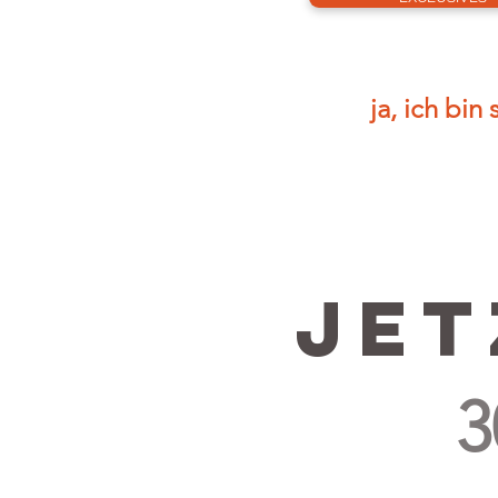
ja, ich bin
jet
30 