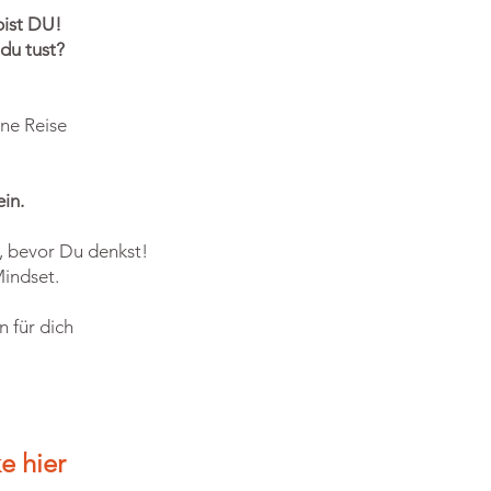
bist DU!
du tust?
ine Reise
ein.
, bevor Du denkst!
indset.
 für dich
e hier