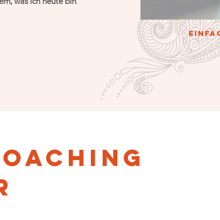
lem, was ich heute bin
.
Einfa
COACHING
r