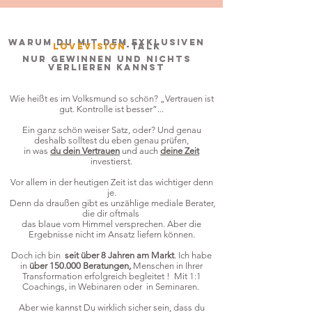
Warum du mit dem exklusiven
LOVEVISION
-talk
nur gewinnen und nichts
verlieren kannst
Wie heißt es im Volksmund so schön? „Vertrauen ist
gut. Kontrolle ist besser“...
Ein ganz schön weiser Satz, oder? Und genau
deshalb solltest du eben genau prüfen,
in was
du dein Vertrauen
und auch
deine Zeit
investierst.
Vor allem in der heutigen Zeit ist das wichtiger denn
je.
Denn da draußen gibt es unzählige mediale Berater,
die dir oftmals
das blaue vom Himmel versprechen. Aber die
Ergebnisse nicht im Ansatz liefern können.
Doch ich bin
seit über 8 Jahren am Markt
. Ich habe
in
über 150.000 Beratungen,
Menschen in Ihrer
Transformation erfolgreich begleitet ! Mit 1:1
Coachings, in Webinaren oder in Seminaren.
Aber wie kannst Du wirklich sicher sein, dass du