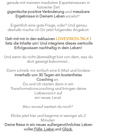
gerade mit meinem medialem Expertenwissen in
kürzester Zeit
gigantische positive Veränderung
und
messbare
Ergebnisse in Deinem Leben
erzielst?
Eigentlich eine gute Frage, oder? Und genau
deshalb mache ich Dir jetzt folgendes Angebot:
Geh mit mir in den exklusiven
LOVEVISION-TALK
!
Setz die Inhalte um! Und integriere dieses wertvolle
Erfolgswissen nachhaltig in dein Leben!
Und wenn du nicht überwältigt bist von dem, was du
dort gezeigt bekommst...
Dann schreib mir einfach eine E-Mail und fordere
innerhalb von 30 Tagen ein kostenfreies
Coaching
an.
Du und ich starten dann in ein
Transformationscoaching und bringen deine
Liebesvision auf
ein neues Level.
Also worauf wartest du noch?
Klicke jetzt hier und beginne in weniger als 2
Minuten
Deine Reise in ein neues außergewöhnliches Leben
voller
Fülle, Liebe
und
Glück.