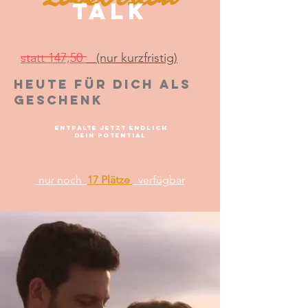
talk
statt 147,50
(nur kurzfristig)
HEuTE FÜR dich als
GEschenk
ENTFALTE JETZT ENDLICH
DEIN POTENTIAL
nur noch
17 Plätze
verfügbar